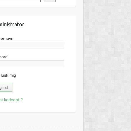
inistrator
gernavn
eord
usk mig
mt kodeord ?