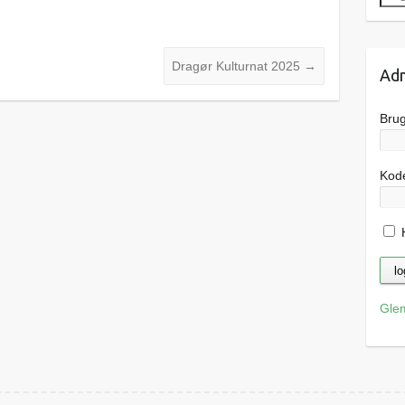
Dragør Kulturnat 2025
→
Adm
Bru
Kod
H
Gle