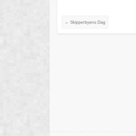
←
Skipperbyens Dag