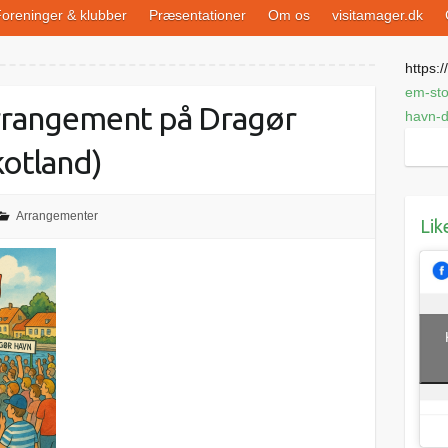
oreninger & klubber
Præsentationer
Om os
visitamager.dk
https://
em-st
rangement på Dragør
havn-d
otland)
Arrangementer
Lik