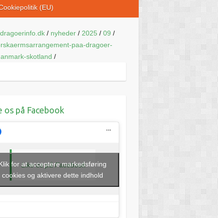
Cookiepolitik (EU)
dragoerinfo.dk
/
nyheder
/
2025
/
09
/
orskaermsarrangement-paa-dragoer-
anmark-skotland
/
e os på Facebook
Klik for at acceptere markedsføring
Like os på Facebook
cookies og aktivere dette indhold