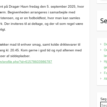
nt på Dragør Havn fredag den 5. september 2025, hvor
skærm. Begivenheden arrangeres i samarbejde med
istensen, og er en fodboldfest, hvor man kan samles
Se
 Der inviteres til at deltage, og der vil som regel være
ligt.
Dr
ækker mad til enhver smag, samt kolde drikkevarer til
Om
ang kl. 20.45. Kom gerne i god tid og nyd aftenen med
lø
sser af siddepladser.
Hj
om/profile.php?id=61578603986787
ge
Fa
Ak
Søg