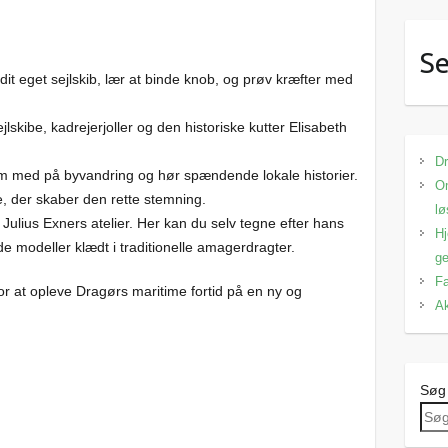
Se
it eget sejlskib, lær at binde knob, og prøv kræfter med
lskibe, kadrejerjoller og den historiske kutter Elisabeth
Dr
 med på byvandring og hør spændende lokale historier.
Om
der skaber den rette stemning.
lø
ulius Exners atelier. Her kan du selv tegne efter hans
Hj
e modeller klædt i traditionelle amagerdragter.
ge
Fa
r at opleve Dragørs maritime fortid på en ny og
Ak
Søg