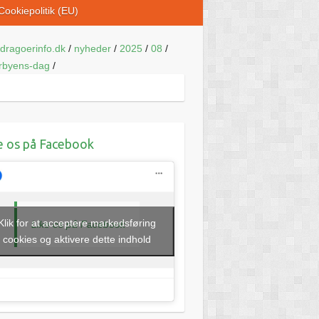
Cookiepolitik (EU)
dragoerinfo.dk
/
nyheder
/
2025
/
08
/
rbyens-dag
/
e os på Facebook
Klik for at acceptere markedsføring
Like os på Facebook
cookies og aktivere dette indhold