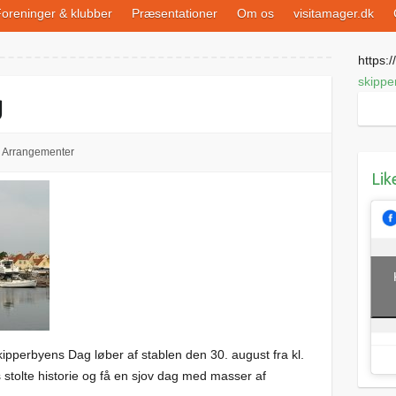
oreninger & klubber
Præsentationer
Om os
visitamager.dk
https://
skippe
g
Arrangementer
Lik
Skipperbyens Dag løber af stablen den 30. august fra kl.
s stolte historie og få en sjov dag med masser af