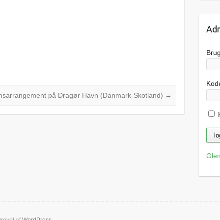
Adm
Bru
Kod
msarrangement på Dragør Havn (Danmark-Skotland)
→
H
Gle