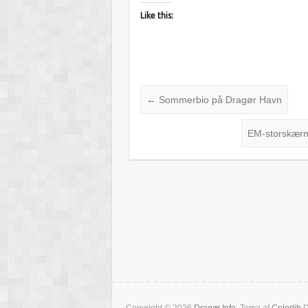
Like this:
←
Sommerbio på Dragør Havn
EM-storskær