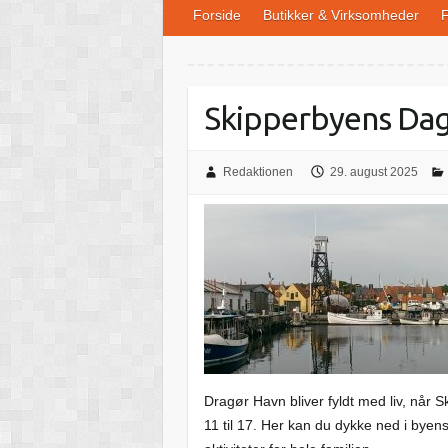
Forside
Butikker & Virksomheder
F
Skipperbyens Da
Redaktionen
29. august 2025
Dragør Havn bliver fyldt med liv, når 
11 til 17. Her kan du dykke ned i byen