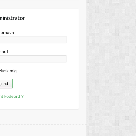
inistrator
gernavn
eord
usk mig
mt kodeord ?