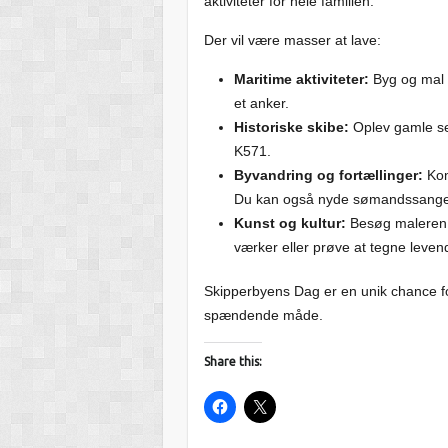
aktiviteter for hele familien.
Der vil være masser at lave:
Maritime aktiviteter:
Byg og mal d
et anker.
Historiske skibe:
Oplev gamle sej
K571.
Byvandring og fortællinger:
Kom
Du kan også nyde sømandssange, 
Kunst og kultur:
Besøg maleren J
værker eller prøve at tegne levend
Skipperbyens Dag er en unik chance fo
spændende måde.
Share this: