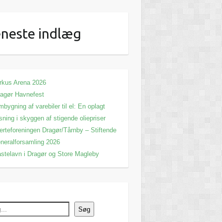
neste indlæg
rkus Arena 2026
agør Havnefest
bygning af varebiler til el: En oplagt
sning i skyggen af stigende oliepriser
erteforeningen Dragør/Tårnby – Stiftende
neralforsamling 2026
stelavn i Dragør og Store Magleby
Søg