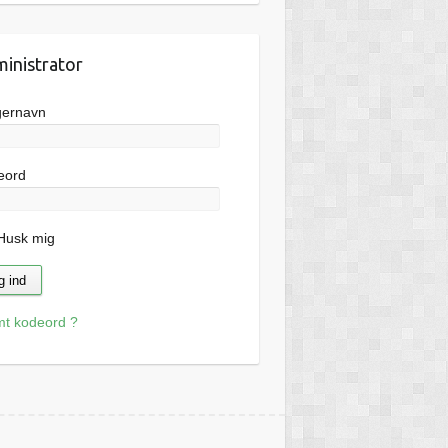
inistrator
gernavn
eord
usk mig
mt kodeord ?