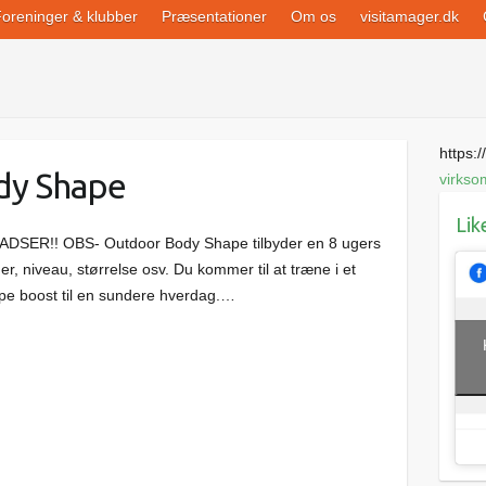
oreninger & klubber
Præsentationer
Om os
visitamager.dk
https://
dy Shape
virkso
Lik
R!! OBS- Outdoor Body Shape tilbyder en 8 ugers
er, niveau, størrelse osv. Du kommer til at træne i et
pe boost til en sundere hverdag.…