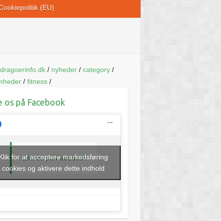
Cookiepolitik (EU)
dragoerinfo.dk
/
nyheder
/
category
/
mheder
/
fitness
/
e os på Facebook
Klik for at acceptere markedsføring
Like os på Facebook
cookies og aktivere dette indhold