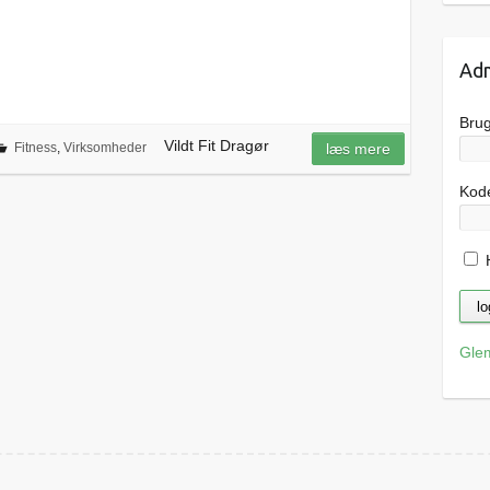
Adm
Bru
Vildt Fit Dragør
Fitness
,
Virksomheder
læs mere
Kod
H
Gle