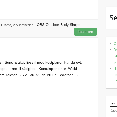
Se
OBS-Outdoor Body Shape
Fitness
,
Virksomheder
læs mere
Ci
Dr
Om
lø
r. Sund & aktiv livsstil med kostplaner Har du evt.
Hj
get gerne til rådighed. Kontaktpersoner: Wicki
ge
com Telefon: 26 21 30 78 Pia Bruun Pedersen E-
Fa
Søg