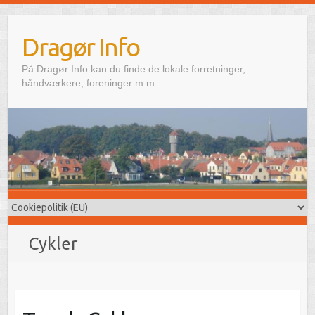
Skip
to
Dragør Info
content
På Dragør Info kan du finde de lokale forretninger,
håndværkere, foreninger m.m.
Cykler