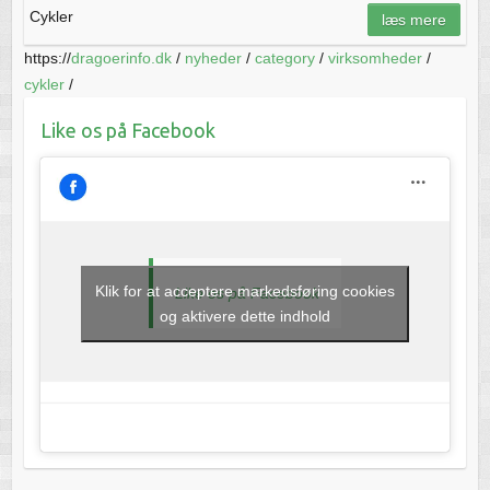
Cykler
læs mere
https://
dragoerinfo.dk
/
nyheder
/
category
/
virksomheder
/
cykler
/
Like os på Facebook
Klik for at acceptere markedsføring cookies
Like os på Facebook
og aktivere dette indhold