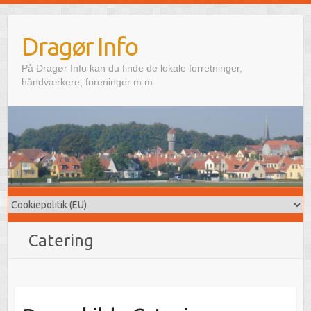
Skip
to
Dragør Info
content
På Dragør Info kan du finde de lokale forretninger,
håndværkere, foreninger m.m.
Catering