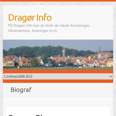
Skip
to
Dragør Info
content
På Dragør Info kan du finde de lokale forretninger,
håndværkere, foreninger m.m.
Biograf