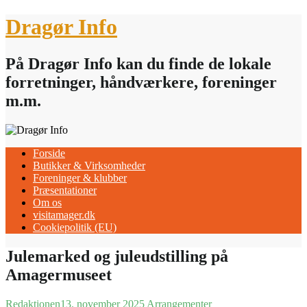
Skip
Dragør Info
to
content
På Dragør Info kan du finde de lokale
forretninger, håndværkere, foreninger
m.m.
Forside
Butikker & Virksomheder
Foreninger & klubber
Præsentationer
Om os
visitamager.dk
Cookiepolitik (EU)
Julemarked og juleudstilling på
Amagermuseet
Redaktionen
13. november 2025
Arrangementer