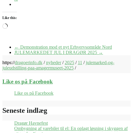
Like this:
Loading…
←
Demonstration mod et nyt Erhvervsområde Nord
JULEMARKEDET JUL I DRAGØR 2025
→
https://
dragoerinfo.dk
/
nyheder
/
2025
/
11
/
julemarked-og-
juleudstilling-paa-amagermuseet-2025
/
Like os på Facebook
Like os på Facebook
Seneste indlæg
Dragør Havnefest
Ombygning af varebiler til el: En oplagt løsning i skyggen af