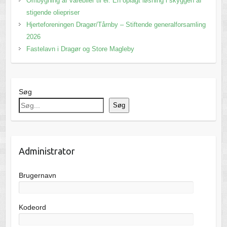
Ombygning af varebiler til el: En oplagt løsning i skyggen af
stigende oliepriser
Hjerteforeningen Dragør/Tårnby – Stiftende generalforsamling
2026
Fastelavn i Dragør og Store Magleby
Søg
Søg
Administrator
Brugernavn
Kodeord