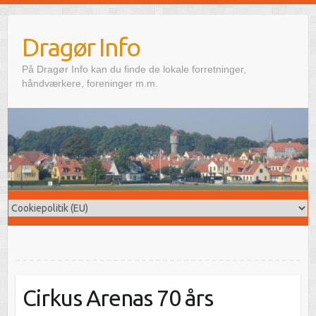
Skip
to
Dragør Info
content
På Dragør Info kan du finde de lokale forretninger,
håndværkere, foreninger m.m.
Cirkus Arenas 70 års