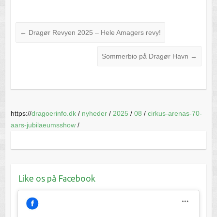
←
Dragør Revyen 2025 – Hele Amagers revy!
Sommerbio på Dragør Havn
→
https://
dragoerinfo.dk
/
nyheder
/
2025
/
08
/
cirkus-arenas-70-
aars-jubilaeumsshow
/
Like os på Facebook