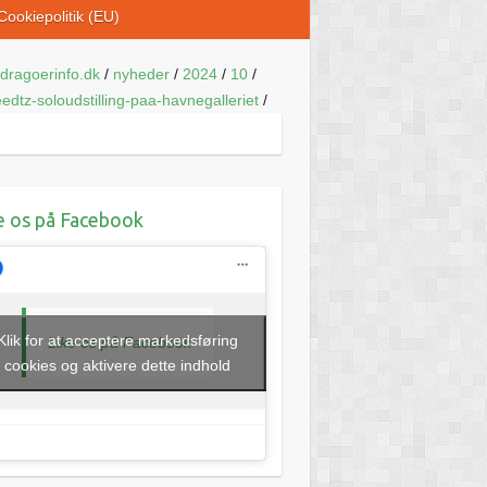
Cookiepolitik (EU)
dragoerinfo.dk
/
nyheder
/
2024
/
10
/
eedtz-soloudstilling-paa-havnegalleriet
/
e os på Facebook
Klik for at acceptere markedsføring
Like os på Facebook
cookies og aktivere dette indhold