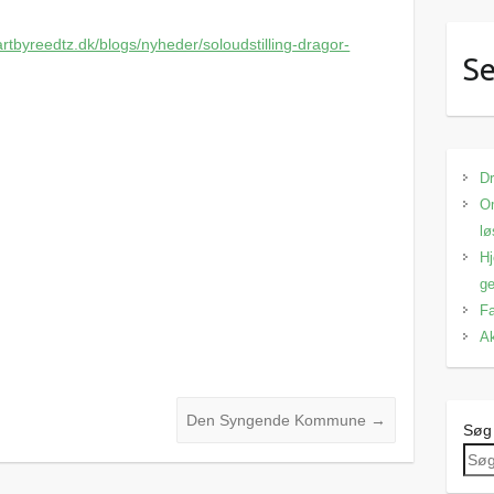
/artbyreedtz.dk/blogs/nyheder/soloudstilling-dragor-
Se
Dr
Om
lø
Hj
ge
Fa
Ak
Den Syngende Kommune
→
Søg