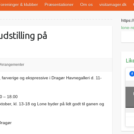
oreninger & klubber
Præsentationer
Om os
visitamager.dk
https://
lone-r
dstilling på
Lik
Arrangementer
 farverige og ekspressive i Dragør Havnegalleri d. 11-
00 – 18.00
tober, kl. 13-18 og Lone byder på lidt godt til ganen og
 Dragør