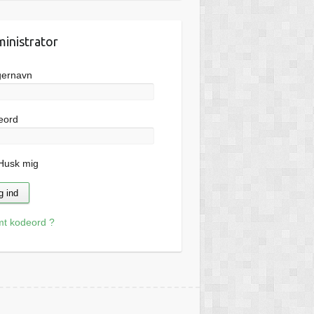
inistrator
gernavn
eord
usk mig
mt kodeord ?