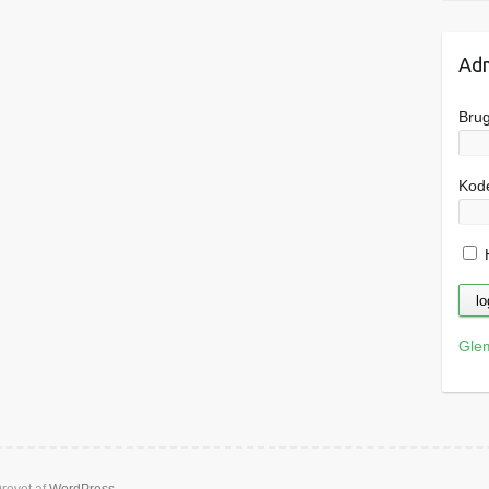
Adm
Bru
Kod
H
Gle