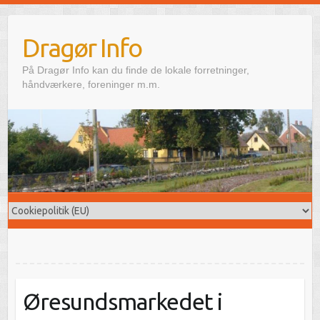
Skip
to
Dragør Info
content
På Dragør Info kan du finde de lokale forretninger,
håndværkere, foreninger m.m.
Øresundsmarkedet i