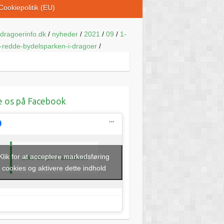
Cookiepolitik (EU)
dragoerinfo.dk
/
nyheder
/
2021
/
09
/
1-
l-redde-bydelsparken-i-dragoer
/
e os på Facebook
Klik for at acceptere markedsføring
Like os på Facebook
cookies og aktivere dette indhold