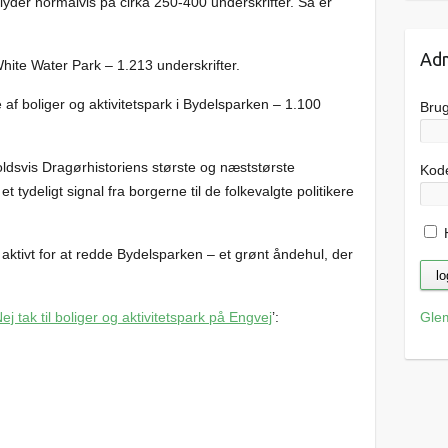
 lyder normalvis på cirka 250-400 underskrifter. Så er
Adm
te Water Park – 1.213 underskrifter.
af boliger og aktivitetspark i Bydelsparken – 1.100
Bru
oldsvis Dragørhistoriens største og næststørste
Kod
 tydeligt signal fra borgerne til de folkevalgte politikere
H
aktivt for at redde Bydelsparken – et grønt åndehul, der
ej tak til boliger og aktivitetspark på Engvej
’:
Gle