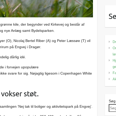
Se
 grønne kile, der begynder ved Kirkevej og består af
 og nye Anlæg samt Bydelsparken.
yer (O), Nicolaj Bertel Riber (A) og Peter Læssøe (T) vil
Dr
irum på Engvej i Dragør.
Om
lø
elig dårlig idé.
Hj
ge
de i forvejen upopulære
Fa
ke svare for sig. Nøjagtig ligesom i Copenhagen White
Ak
vokser støt.
Søg
amlingen ’Nej tak til boliger og aktivitetspark på Engvej’.