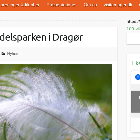
oreninger & klubber
Præsentationer
Om os
visitamager.dk
https://
100-vi
ydelsparken i Dragør
Nyheder
Lik