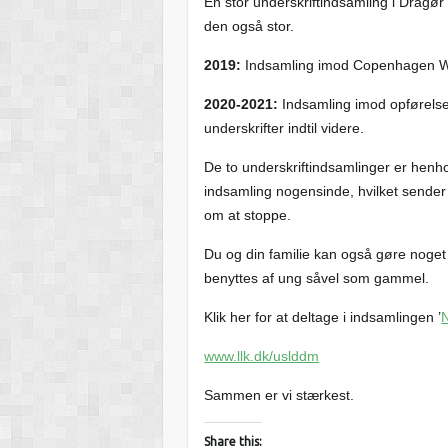
En stor underskriftindsamling i Dragør
den også stor.
2019:
Indsamling imod Copenhagen Whi
2020-2021:
Indsamling imod opførelse 
underskrifter indtil videre.
De to underskriftindsamlinger er henh
indsamling nogensinde, hvilket sender et
om at stoppe.
Du og din familie kan også gøre noget 
benyttes af ung såvel som gammel.
Klik her for at deltage i indsamlingen ’
N
www.llk.dk/uslddm
Sammen er vi stærkest.
Share this: