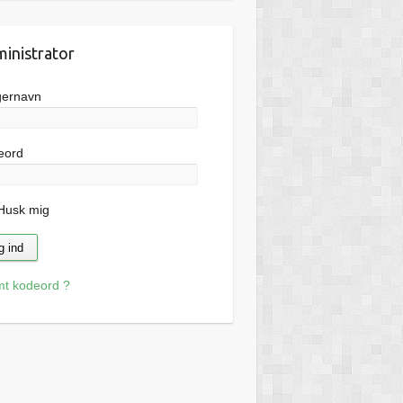
inistrator
gernavn
eord
usk mig
mt kodeord ?