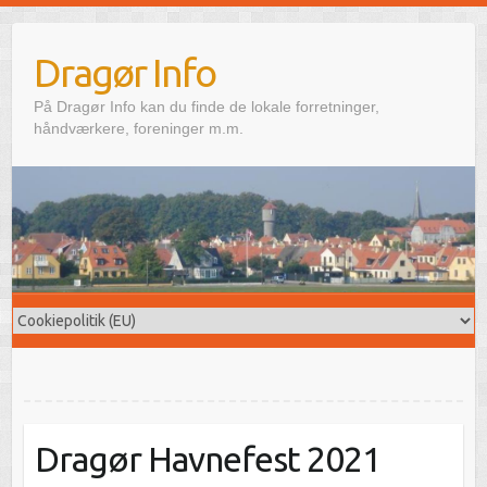
Skip
to
Dragør Info
content
På Dragør Info kan du finde de lokale forretninger,
håndværkere, foreninger m.m.
Dragør Havnefest 2021