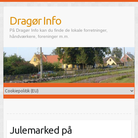
Skip
to
Dragør Info
content
På Dragør Info kan du finde de lokale forretninger,
håndværkere, foreninger m.m.
Julemarked på