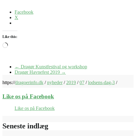
Facebook
X
Like this:
Loading…
←
Dragør Kunstfestival og workshop
Dragør Havnefest 2019
→
https://
dragoerinfo.dk
/
nyheder
/
2019
/
07
/
lodsens-dag-3
/
Like os på Facebook
Like os på Facebook
Seneste indlæg