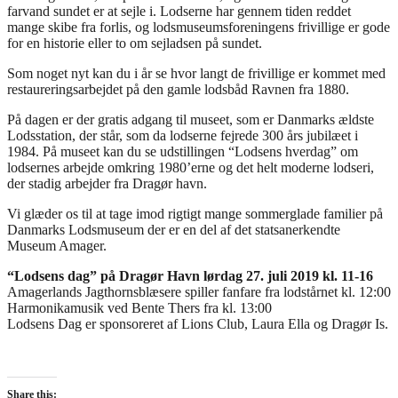
farvand sundet er at sejle i. Lodserne har gennem tiden reddet
mange skibe fra forlis, og lodsmuseumsforeningens frivillige er gode
for en historie eller to om sejladsen på sundet.
Som noget nyt kan du i år se hvor langt de frivillige er kommet med
restaureringsarbejdet på den gamle lodsbåd Ravnen fra 1880.
På dagen er der gratis adgang til museet, som er Danmarks ældste
Lodsstation, der står, som da lodserne fejrede 300 års jubilæet i
1984. På museet kan du se udstillingen “Lodsens hverdag” om
lodsernes arbejde omkring 1980’erne og det helt moderne lodseri,
der stadig arbejder fra Dragør havn.
Vi glæder os til at tage imod rigtigt mange sommerglade familier på
Danmarks Lodsmuseum der er en del af det statsanerkendte
Museum Amager.
“Lodsens dag” på Dragør Havn lørdag 27. juli 2019 kl. 11-16
Amagerlands Jagthornsblæsere spiller fanfare fra lodstårnet kl. 12:00
Harmonikamusik ved Bente Thers fra kl. 13:00
Lodsens Dag er sponsoreret af Lions Club, Laura Ella og Dragør Is.
Share this: