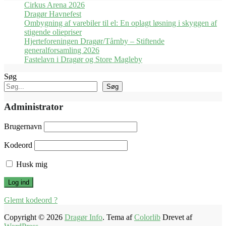
Cirkus Arena 2026
Dragør Havnefest
Ombygning af varebiler til el: En oplagt løsning i skyggen af
stigende oliepriser
Hjerteforeningen Dragør/Tårnby – Stiftende
generalforsamling 2026
Fastelavn i Dragør og Store Magleby
Søg
Søg
Administrator
Brugernavn
Kodeord
Husk mig
Glemt kodeord ?
Copyright © 2026
Dragør Info
. Tema af
Colorlib
Drevet af