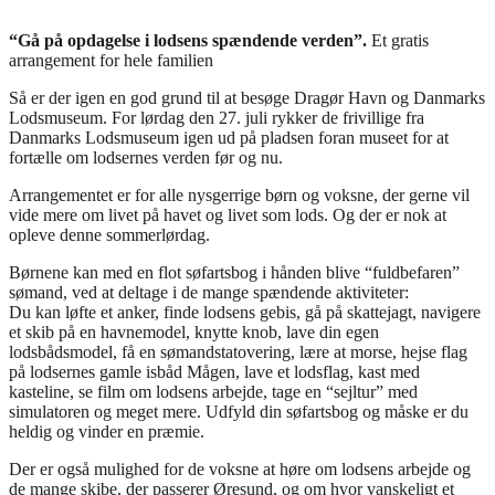
“Gå på opdagelse i lodsens spændende verden”.
Et gratis
arrangement for hele familien
Så er der igen en god grund til at besøge Dragør Havn og Danmarks
Lodsmuseum. For lørdag den 27. juli rykker de frivillige fra
Danmarks Lodsmuseum igen ud på pladsen foran museet for at
fortælle om lodsernes verden før og nu.
Arrangementet er for alle nysgerrige børn og voksne, der gerne vil
vide mere om livet på havet og livet som lods. Og der er nok at
opleve denne sommerlørdag.
Børnene kan med en flot søfartsbog i hånden blive “fuldbefaren”
sømand, ved at deltage i de mange spændende aktiviteter:
Du kan løfte et anker, finde lodsens gebis, gå på skattejagt, navigere
et skib på en havnemodel, knytte knob, lave din egen
lodsbådsmodel, få en sømandstatovering, lære at morse, hejse flag
på lodsernes gamle isbåd Mågen, lave et lodsflag, kast med
kasteline, se film om lodsens arbejde, tage en “sejltur” med
simulatoren og meget mere. Udfyld din søfartsbog og måske er du
heldig og vinder en præmie.
Der er også mulighed for de voksne at høre om lodsens arbejde og
de mange skibe, der passerer Øresund, og om hvor vanskeligt et