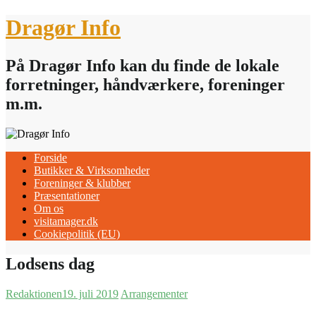
Skip
Dragør Info
to
content
På Dragør Info kan du finde de lokale
forretninger, håndværkere, foreninger
m.m.
Forside
Butikker & Virksomheder
Foreninger & klubber
Præsentationer
Om os
visitamager.dk
Cookiepolitik (EU)
Lodsens dag
Redaktionen
19. juli 2019
Arrangementer