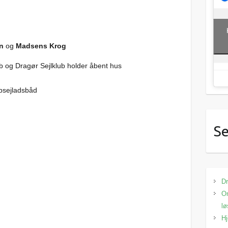
n
og
Madsens Krog
 og Dragør Sejlklub holder åbent hus
psejladsbåd
Se
Dr
Om
lø
Hj