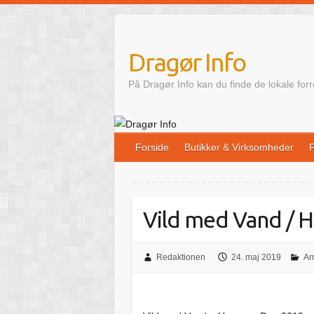
Skip
to
content
Dragør Info
På Dragør Info kan du finde de lokale for
Forside
Butikker & Virksomheder
F
Vild med Vand / 
Redaktionen
24. maj 2019
Ar