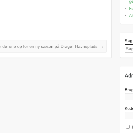
ge
Fa
Ak
Søg
r dørene op for en ny sæson på Dragør Havneplads.
→
Adm
Bru
Kod
H