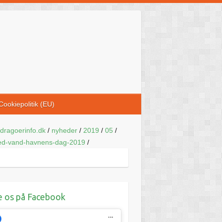
Cookiepolitik (EU)
dragoerinfo.dk
/
nyheder
/
2019
/
05
/
ed-vand-havnens-dag-2019
/
e os på Facebook