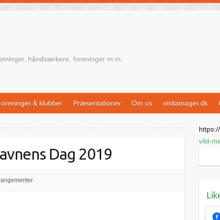
retninger, håndværkere, foreninger m.m.
oreninger & klubber
Præsentationer
Om os
visitamager.dk
https://
vild-m
Havnens Dag 2019
rangementer
Lik