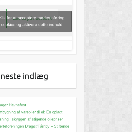
Klik for at acceptere markedsføring
Like os på Facebook
cookies og aktivere dette indhold
neste indlæg
agør Havnefest
bygning af varebiler til el: En oplagt
sning i skyggen af stigende oliepriser
erteforeningen Dragør/Tårnby – Stiftende