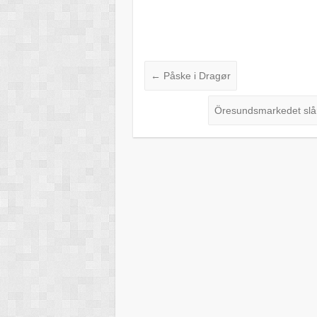
←
Påske i Dragør
Öresundsmarkedet slå