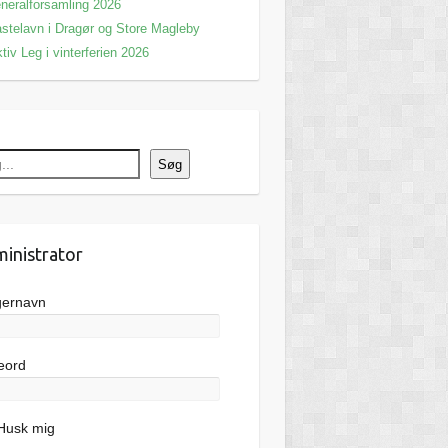
neralforsamling 2026
stelavn i Dragør og Store Magleby
tiv Leg i vinterferien 2026
Søg
inistrator
gernavn
eord
usk mig