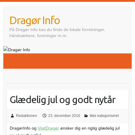
Skip
to
Dragør Info
content
På Dragør Info kan du finde de lokale forretninger,
håndværkere, foreninger m.m.
Glædelig jul og godt nytår
Redaktionen
23. december 2016
Ikke kategoriseret
DragørInfo og
VisitDragør
ønsker dig en rigtig glædelig jul