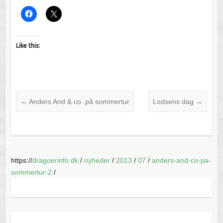
Like this:
←
Anders And & co. på sommertur
Lodsens dag
→
https://
dragoerinfo.dk
/
nyheder
/
2013
/
07
/
anders-and-co-pa-
sommertur-2
/