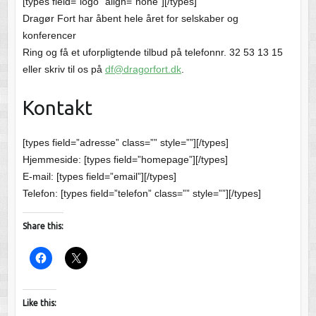
[types field=”logo” align=”none”][/types]
Dragør Fort har åbent hele året for selskaber og
konferencer
Ring og få et uforpligtende tilbud på telefonnr. 32 53 13 15
eller skriv til os på
df@dragorfort.dk
.
Kontakt
[types field=”adresse” class=”” style=””][/types]
Hjemmeside: [types field=”homepage”][/types]
E-mail: [types field=”email”][/types]
Telefon: [types field=”telefon” class=”” style=””][/types]
Share this:
Like this: