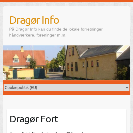
Skip
to
Dragør Info
content
På Dragør Info kan du finde de lokale forretninger,
håndværkere, foreninger m.m.
Dragør Fort