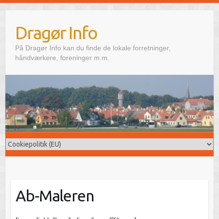
Skip
to
Dragør Info
content
På Dragør Info kan du finde de lokale forretninger,
håndværkere, foreninger m.m.
Ab-Maleren