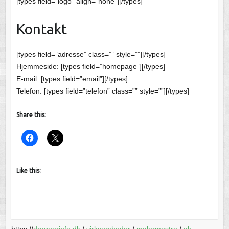
[types field=”logo” align=”none”][/types]
Kontakt
[types field=”adresse” class=”” style=””][/types]
Hjemmeside: [types field=”homepage”][/types]
E-mail: [types field=”email”][/types]
Telefon: [types field=”telefon” class=”” style=””][/types]
Share this:
Like this:
https://
dragoerinfo.dk
/
virksomheder
/
malermestre
/
ab-