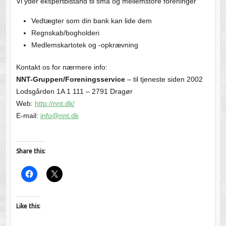
Vi yder ekspertbistand til små og mellemstore foreninger
Vedtægter som din bank kan lide dem
Regnskab/bogholderi
Medlemskartotek og -opkrævning
Kontakt os for nærmere info:
NNT-Gruppen/Foreningsservice
– til tjeneste siden 2002
Lodsgården 1A 1 111 – 2791 Dragør
Web:
http://nnt.dk/
E-mail:
info@nnt.dk
Share this:
Like this: