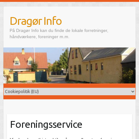
Skip
to
Dragør Info
content
På Dragør Info kan du finde de lokale forretninger,
håndværkere, foreninger m.m.
Foreningsservice